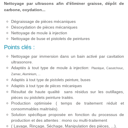
TUNNEL DE LAVAGE DES MÉTAUX MULTISTADE POUR PIÈCE MÉCANIQUES CO
Nettoyage par ultrasons afin d'éliminer graisse, dépôt de
carbone, oxydation...
PISTOLET PEINTURE
Dégraissage de pièces mécaniques
Désoxydation de pièces mécaniques
LAVEUR AUTOMATIQUE 1 PISTOLET EVO 1
Nettoyage de moule à injection
Nettoyage de buse et pistolets de peintures
LAVEUR AUTOMATIQUE 2 PISTOLETS EVO 3
Points clés :
Nettoyage par immersion dans un bain activé par cavitation
LAVEUR AUTOMATIQUE ET MANUEL 2 PISTOLETS EVO 6
ultrasonore.
Adaptés à tout type de moule à injection:
Plastique, Caoutchouc,
LAVEUR AUTOMATIQUE ET MANUEL 2 PISTOLETS AVEC HOTTE EVO 7
Zamac, Aluminium, ...
Adaptés à tout type de pistolets peinture, buses
PRODUIT DE NETTOYAGE ECO-RESPONSABLE SANS CMR - NETO
Adaptés à tout type de pièces mécaniques
Résultat de haute qualité sans résidus sur les outillages,
pièces ou pistolets peinture traités.
PRODUIT DE NETTOYAGE ECO-RESPONSABLE 100% VEGETAL - NETO ORGANI
Production optimisée ( temps de traitement réduit et
consommables maitrisés).
PRODUIT NETTOYAGE
Solution spécifique proposée en fonction du processus de
production et des attentes : mono ou multi-traitement
( Lavage, Rinçage, Séchage, Manipulation des pièces, ...).
CONTACT