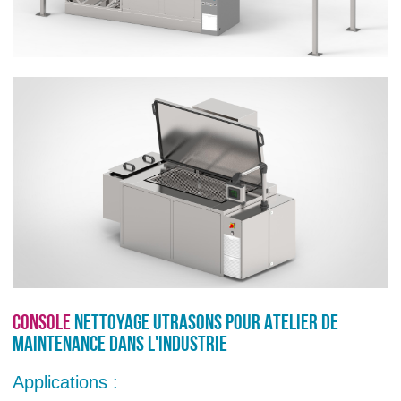
INDUSTRIE
LAVEUR AUTOMATIQUE AVEC PANIER ROTATIF, À DÉCANTATION DE LIQUIDE
LAVEUR AUTO. AVEC PANIER ROTATIF, AVEC 2 OU PLUSIEURS PHASES DE TR
MACHINE DE LAVAGE AUTO. À PANIER ROTATIF POUR VOLUMES ET POIDS CO
MACHINE DE LAVAGE AUTO. PANIER ROTATIF, 2 OU PLUSIEURS BAINS POUR
MACHINE DE LAVAGE PAR IMMERSION AVEC CYCLE HERMÉTIQUEMENT FER
MACHINE DE LAVAGE À JETS MOBILES DE PIÈCES ENCOMBRANTES TRÈS ÉT
CONSOLE
NETTOYAGE UTRASONS POUR ATELIER DE
MACHINE DE LAVAGE CALIBRÉE HAUTEMENT PERSONNALISÉE POUR PIÈCES
MAINTENANCE DANS L'INDUSTRIE
MACHINE DE LAVAGE ET DE TRAITEMENT DES PIÈCES DÉDIÉES AVEC CYCLE
Applications :