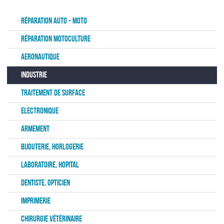
BOÎTE ÉMETTRICE ULTRASONS IMMERGEABLE DELTA BE
Réparation Auto - Moto
TUBE ÉMETTEUR ULTRASONS IMMERGEABLE DELTA TE
Réparation Motoculture
GÉNÉRATEUR ULTRASONS
Aeronautique
NETTOYAGE ASPERSION
Industrie
Traitement de surface
ENTRETIEN & MAINTENANCE
Electronique
FONTAINE DE DÉGRAISSAGE
Armement
Bijouterie, horlogerie
FONTAINE EVO BIO 80
Laboratoire, hopital
LAVEUR MANUEL PAR ASPERSION
Dentiste, Opticien
LAVEUR MECA ES
Imprimerie
Chirurgie vétérinaire
LAVEUR HTE PRESSION MECA ES HP