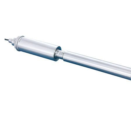
BOÎTE ÉMETTRICE ULTRASONS IMMERGEABLE DELTA BE
TUBE ÉMETTEUR ULTRASONS IMMERGEABLE DELTA TE
GÉNÉRATEUR ULTRASONS
NETTOYAGE ASPERSION
ENTRETIEN & MAINTENANCE
FONTAINE DE DÉGRAISSAGE
FONTAINE EVO BIO 80
LAVEUR MANUEL PAR ASPERSION
LAVEUR MECA ES
LAVEUR HTE PRESSION MECA ES HP