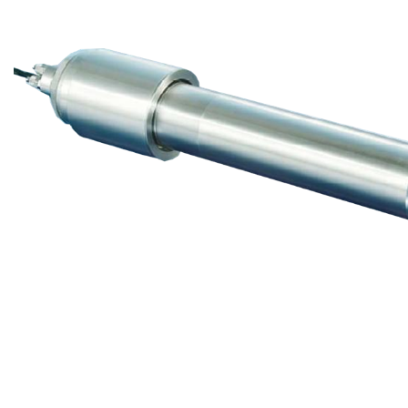
FONTAINE DE LAVAGE MECA ES-O
LAVEUR AUTOMATIQUE PAR ASPERSION
AVEC PANIER ROTATIF MECA ESA - VERSION MÉCANIQUE
AVEC PANIER ROTATIF MECA ESA - VERSION DIGITALE
AUTOMATIQUE ET MANUEL HTE PRESSION MECA ESA2
MACHINE DE LAVAGE AUTOMATIQUE
PANIER ROTATIF, AUTOMATE MECA XT - MÉCANIQUE
PANIER ROTATIF, AUTOMATE MECA XT - DIGITALE
PANIER ROTATIF, AUTOMATE, 2 BAINS MECA 2XT - DIGITALE