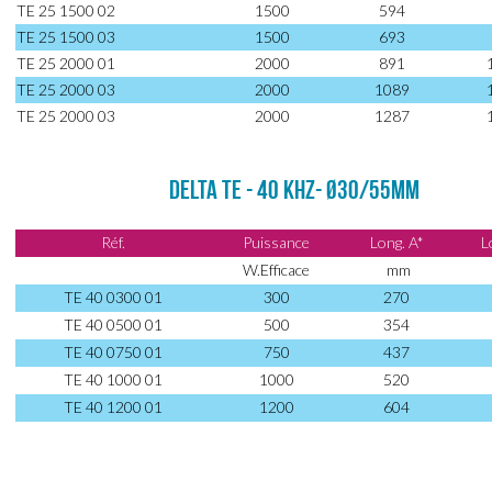
TUNNEL DE LAVAGE DES MÉTAUX MULTISTADE POUR PIÈCE MÉCANIQUES CO
TE 25 1500 02
1500
594
TE 25 1500 03
1500
693
PISTOLET PEINTURE
TE 25 2000 01
2000
891
TE 25 2000 03
2000
1089
LAVEUR AUTOMATIQUE 1 PISTOLET EVO 1
TE 25 2000 03
2000
1287
LAVEUR AUTOMATIQUE 2 PISTOLETS EVO 3
DELTA TE - 40 khz- Ø30/55mm
LAVEUR AUTOMATIQUE ET MANUEL 2 PISTOLETS EVO 6
Réf.
Puissance
Long. A*
L
W.Efficace
mm
LAVEUR AUTOMATIQUE ET MANUEL 2 PISTOLETS AVEC HOTTE EVO 7
TE 40 0300 01
300
270
PRODUIT DE NETTOYAGE ECO-RESPONSABLE SANS CMR - NETO
TE 40 0500 01
500
354
TE 40 0750 01
750
437
PRODUIT DE NETTOYAGE ECO-RESPONSABLE 100% VEGETAL - NETO ORGANI
TE 40 1000 01
1000
520
TE 40 1200 01
1200
604
PRODUIT NETTOYAGE
CONTACT