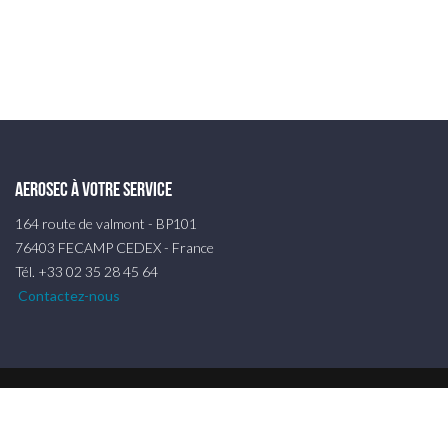
AEROSEC à votre service
164 route de valmont - BP101
76403 FECAMP CEDEX - France
Tél. +33 02 35 28 45 64
Contactez-nous