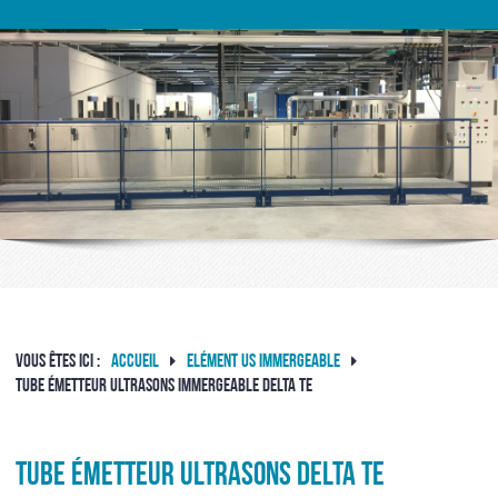
ACCUEIL
CUVE ULTRASONS
CUVE DE NETTOYAGE PAR ULTRASON DELTA COMPACT HT
CUVE DE NETTOYAGE PAR ULTRASONS INSONORISÉE DELTA COMPACT HTI
CUVE DE NETTOYAGE ULTRASONS INDUSTRIEL DELTA XE
UNITÉ DE NETTOYAGE ULTRASON DELTA MA
VOUS ÊTES ICI :
ACCUEIL
ELÉMENT US IMMERGEABLE
TUBE ÉMETTEUR ULTRASONS IMMERGEABLE DELTA TE
CONSOLE MULTI CUVE
ELÉMENT US IMMERGEABLE
Tube émetteur ultrasons DELTA TE